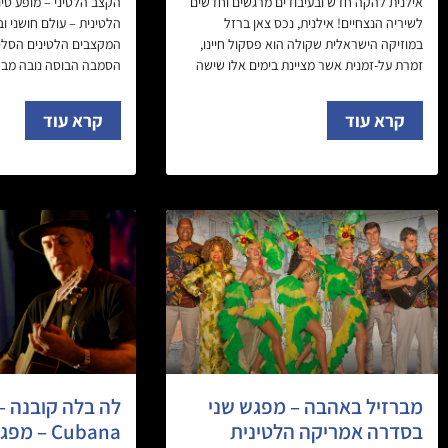
אילנית להקה חדש ובעיבודים מרגשים וחדשים
הקצב הלטיני – מופע סיו
לשיריה הנצחיים! אילנית, נכס צאן ברזל
הלטינית – עולם חושני ו
במוזיקה הישראלית שקולה הוא פסקול חיינו,
המקצבים הלטינים הסלס
זמרת על-זמנית אשר מציינת בימים אלו שישה
הסמבה הבוסה נובה מברז
קרא עוד
קרא עוד
מברזיל באהבה – מפגש שני
בסדרה אמריקה הלטינית
Cubana – 