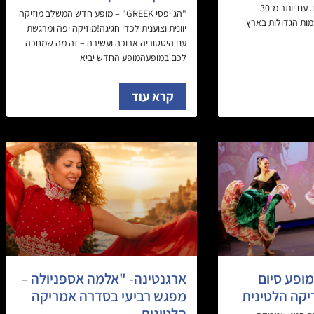
למעלה מחמישה עשורים. עם יותר מ־30
"הג'יפסי GREEK" – מופע חדש המשלב מוזיקה
מות הגדולות בארץ
יוונית וצוענית לכדי חגיגה!מוזיקה יפה ומרגשת
עם היסטוריה ארוכה ועשירה – זה מה שמחכה
לכם במופעהמופע החדש יביא
קרא עוד
מופע סיום
ארגנטינה- "אלמה אספניולה –
יקה הלטינית
מפגש רביעי בסדרה אמריקה
הלטינית