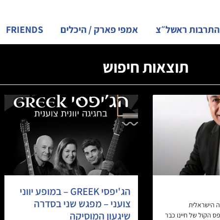
התרבות ראשל״צ
אמפי פארק / היכלים
FRIENDS
תוצאות חיפוש
הג'יפסי GREEK – במופע יווני
צועני – מפגש שני בסדרה
ה הישראלית
שיגעון המוסיקה
פס הקול של חיינו כבר