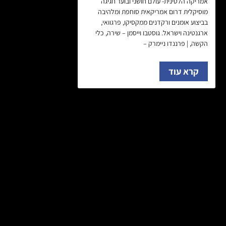
אמריקה הלטינית- עולם חושני ובוער חגיגה
מוסיקלית דרום אמריקאית סוחפת ומלהיבה
בביצוע אומנים ורקדנים ממקסיקו, פרגוואי,
ארגנטינה וישראל. גוסטבו וייסמן – שירה, כלי
הקשה, | פרננדו ניימרק –
קרא עוד