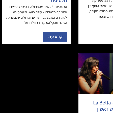
ם חגיגי אמריקה
בוער מפגש סוחף בין
ארגנטינה- "אלמה אספניולה ( שישי צהריים )
ה והבולרו מקובה,
אמריקה הלטינית – עולם חושני ובוער מופע
יל, הטנגו
לטיני חם ומרגש עם השירים הגדולים שכבשו את
העולם מהקלאסיקות הגדולות של
קרא עוד
לה בלה קובנה – La Bella
מפגש ראשון