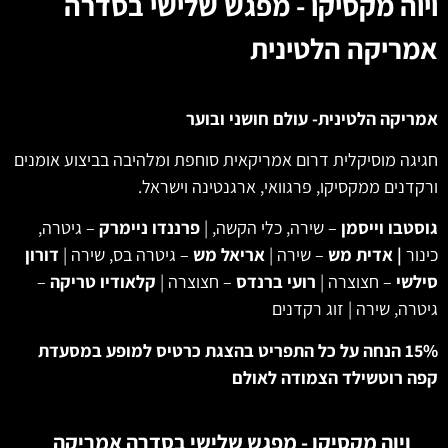
ויוה מקסיקו - מפגש שלישי בסדרה
אמריקה הלטינית
אמריקה הלטינית- עולם חושני ובוער
חגיגה מוסיקלית דרום אמריקאית סוחפת ומלהיבה בביצוע אומנים
ורקדנים ממקסיקו, פרגוואי, ארגנטינה וישראל.
גוסטבו וייסמן
– שירה, כלי הקשה, |
פרננדו ניימרק
– גיטרה,
כינור
| אדית מש
– שירה |
אריאל מש
– גיטרה בס, שירה |
דורון
סילשי
– חצוצרה |
רועי ברנדס
– חצוצרה |
קלאודיו טריקה
–
גיטרה, שירה | זוג רקדנים
15% הנחה על כל התפריט בהצגת כרטיס למופע במסעדת
קפה רוטשילד הצמודה לאולם
ויוה מקסיקו - מפגש שלישי בסדרה אמריקה