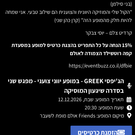
(בני סילמן)
"הקול שלי והמוזיקה היוונית והצוענית הם שילוב טבעי. אני שמחה
להיות חלק מהמופע הזה" (קרן כהן שני)
קרדיט צלם – יוסי צבקר
15% הנחה על כל התפריט בהצגת כרטיס למופע במסעדת
קפה רוטשילד הצמודה לאולם
https://eventbuzz.co.il/dfbie
הג'יפסי GREEK - במופע יווני צועני - מפגש שני
בסדרה שיגעון המוסיקה
תאריך המופע: שבת, 12.12.2026
שעת המופע: 20:30
מיקום המופע:
Friends אולם מופת לשעבר
הזמנת כרטיסים