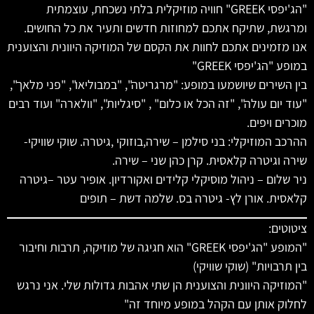
"הג'יפסי GREEK" חוויה מוזיקלית בלתי נשכחת, עוצמתית
ומרגשת, שתיקח אתכם למחוזות חדשים ותעיר את כל החושים.
אנו מזמינים אתכם לחוות את הקסם של המוזיקה היוונית והצוענית
במופע "הג'יפסי GREEK"
בין השירים שיושמעו במופע: "מרגריטה", "במבוליאו", "פני מלאך",
"עוד יום עולה", "זה הכל או כלום" , "סיגליות", "וולארה" ועוד רבים
מוכרים ויפים.
ההרכב המוזיקלי: בני סילמן – שירה,בוזוקי ,גיטרה. שוקי שוויקי-
שירה וגיטרה קלאסית. קרן כהן שני – שירה.
ניר שלום – ניהול מוסיקלי קלידים ואקורדיון. אופיר עטר –גיטרה
קלאסית. אורן לץ- גיטרה בס. שלמה דשת – תופים
ציטוטים:
"המופע "הג'יפסי GREEK" הוא חגיגה של מוזיקה, תרבות וחיבור
בין תרבויות" (שוקי שוויקי)
"המוזיקה היוונית והצוענית הן שתי אהבות גדולות שלי. אני נרגש
לחלוק אותן עם הקהל במופע מיוחד זה"