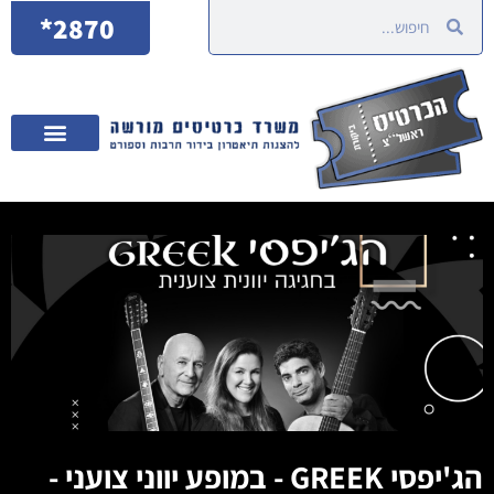
2870*
הג'יפסי GREEK - במופע יווני צועני -